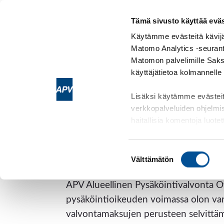
Tämä sivusto käyttää eväs
Etusivu
Käytämme evästeitä kävij
Matomo Analytics -seuranta
Matomon palvelimille Saks
käyttäjätietoa kolmannelle
Lisäksi käytämme evästei
verkkopalveluiden ohjelmi
Valvontamaksu
haitallisia komentoja luot
Lisätietoja evästeistä:
http
Suostumuksen
Välttämätön
APV Alueellinen Pysäköintivalvonta Oy
valinta
APV Alueellinen Pysäköintivalvonta O
pysäköintioikeuden voimassa olon var
valvontamaksujen perusteen selvittäm