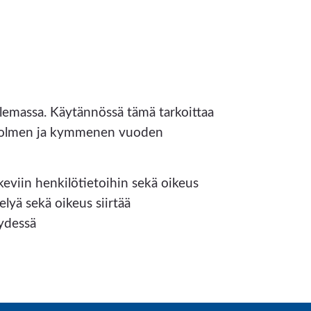
olemassa. Käytännössä tämä tarkoittaa
en kolmen ja kymmenen vuoden
keviin henkilötietoihin sekä oikeus
elyä sekä oikeus siirtää
eydessä