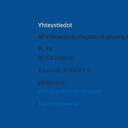
Yhteystiedot
APV Alueellinen Pysäköintivalvonta
PL 73
00701 Helsinki
Y-tunnus: 2333789-6
Sähköposti:
info@pysakointivalvonta.fi
Tietosuojaseloste