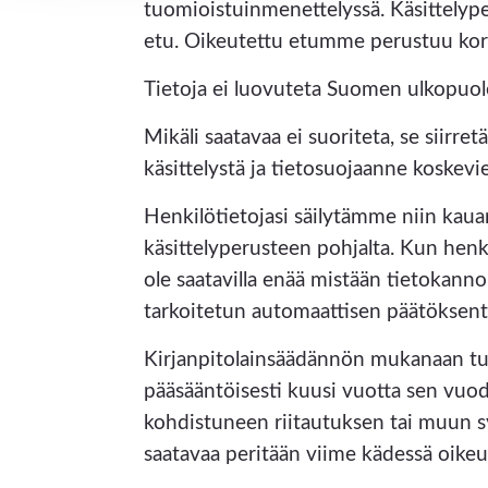
tuomioistuinmenettelyssä. Käsittely
etu. Oikeutettu etumme perustuu ko
Tietoja ei luovuteta Suomen ulkopuole
Mikäli saatavaa ei suoriteta, se siirr
käsittelystä ja tietosuojaanne koskev
Henkilötietojasi säilytämme niin kaua
käsittelyperusteen pohjalta. Kun henk
ole saatavilla enää mistään tietokann
tarkoitetun automaattisen päätöksent
Kirjanpitolainsäädännön mukanaan tuo
pääsääntöisesti kuusi vuotta sen vuod
kohdistuneen riitautuksen tai muun sy
saatavaa peritään viime kädessä oikeus