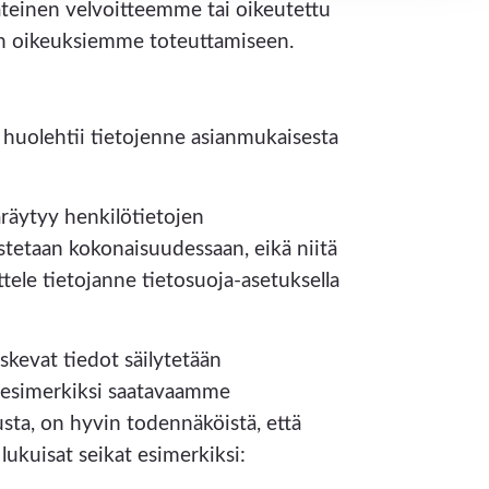
teinen velvoitteemme tai oikeutettu
n oikeuksiemme toteuttamiseen.
.
an huolehtii tietojenne asianmukaisesta
äräytyy henkilötietojen
istetaan kokonaisuudessaan, eikä niitä
tele tietojanne tietosuoja-asetuksella
kevat tiedot säilytetään
li esimerkiksi saatavaamme
sta, on hyvin todennäköistä, että
lukuisat seikat esimerkiksi: