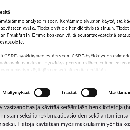
teitä
Autoilijalle
Alueenhaltijalle
Reklamaatio
Tie
ämäärämme analysoimiseen. Keräämme sivuston käyttäjistä kävij
evästeen avulla. Tiedot eivät ole henkilöitävissä sinuun. Tiedot
an Frankfurtiin. Emme koskaan välitä seurantaevästeistä saatu
 osapuolelle.
tä CSRF-hyökkäysten estämiseen. CSRF-hyökkäys on esimerkki
stohaavoittuvuudesta. Hyökkäys perustuu siihen, että palvelussa
ettavana pidetyn käyttäjän nimissä hänen tietämättään.
s://www.pysakointivalvonta.fi/evasteet/
Mieltymykset
Tilastot
Markkinoin
 on saanut teitä koskevan tiedon valokuvaamalla ajoneu
y vastaanottaa ja käyttää keräämiään henkilötietoja (
mistamiseksi ja reklamaatioasioiden sekä antamiensa y
iseksi. Tietoja käytetään myös maksulaiminlyöntiä kos