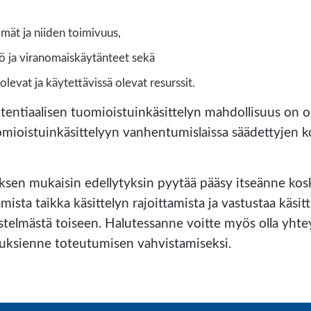
mät ja niiden toimivuus,
tö ja viranomaiskäytänteet sekä
olevat ja käytettävissä olevat resurssit.
potentiaalisen tuomioistuinkäsittelyn mahdollisuus on 
 tuomioistuinkäsittelyyn vanhentumislaissa säädettyj
uksen mukaisin edellytyksin pyytää pääsy itseänne kos
mista taikka käsittelyn rajoittamista ja vastustaa käsitt
stelmästä toiseen. Halutessanne voitte myös olla yht
uksienne toteutumisen vahvistamiseksi.