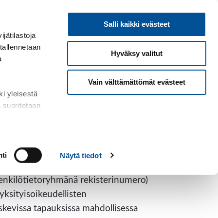
Salli kaikki evästeet
tosuoja & evästeet
Valvontapyyntö
Yhteystiedot
ätilastoja
 tallennetaan
Hyväksy valitut
a
Vain välttämättömät evästeet
 yleisestä
 suoritetaan
ti
Näytä tiedot
vonne.
henkilötietoryhmänä rekisterinumero)
ksityisoikeudellisten
kevissa tapauksissa mahdollisessa