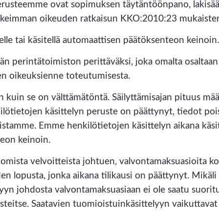
perusteemme ovat sopimuksen täytäntöönpano, lakisää
rkeimman oikeuden ratkaisun KKO:2010:23 mukaiste
lle tai käsitellä automaattisen päätöksenteon keinoin
etään perintätoimiston perittäväksi, joka omalta osalta
ien oikeuksienne toteutumisesta.
n kuin se on välttämätöntä. Säilyttämisajan pituus mä
ilötietojen käsittelyn peruste on päättynyt, tiedot po
oistamme. Emme henkilötietojen käsittelyn aikana käsit
eon keinoin.
mista velvoitteista johtuen, valvontamaksuasioita kos
en lopusta, jonka aikana tilikausi on päättynyt. Mikä
yn johdosta valvontamaksuasiaan ei ole saatu suoritu
teitse. Saatavien tuomioistuinkäsittelyyn vaikuttavat 