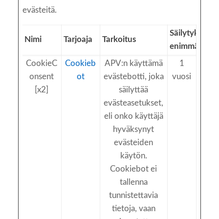
evästeitä.
Säilytyksen
Nimi
Tarjoaja
Tarkoitus
enimmäiskes
CookieC
Cookieb
APV:n käyttämä
1
onsent
ot
evästebotti, joka
vuosi
[x2]
säilyttää
evästeasetukset,
eli onko käyttäjä
hyväksynyt
evästeiden
käytön.
Cookiebot ei
tallenna
tunnistettavia
tietoja, vaan