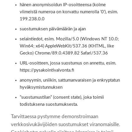
hänen anonymisoidun IP-osoitteensa (kolme
viimeistä numeroa on korvattu numerolla ’0’), esim.
199.238.0.0
suostumuksen päivämäärän ja ajan
selaintiedot, esim. Mozilla/5.0 (Windows NT 10.0;
Win64; x64) AppleWebKit/537.36 (KHTML, like
Gecko) Chrome/89.0.4389.82 Safari/537.36
URL-osoitteen, jossa suostumus on annettu, esim.
https://pysakointivalvonta.fi
anonyymin, uniikin, sattumanvaraisen ja enkryptatun
hyväksymistunnuksen
”suostumustilan” (consent state), joka toimii
todistuksena suostumuksesta.
Tarvittaessa pystymme demonstroimaan
verkkosivukävijöiden suostumukset viranomaisille.