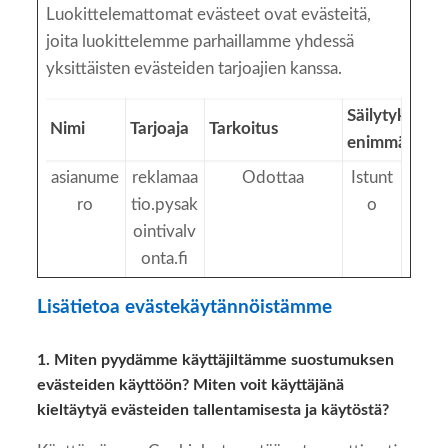
Luokittelemattomat evästeet ovat evästeitä,
joita luokittelemme parhaillamme yhdessä
yksittäisten evästeiden tarjoajien kanssa.
Säilytyksen
Nimi
Tarjoaja
Tarkoitus
enimmäiskes
asianume
reklamaa
Odottaa
Istunt
ro
tio.pysak
o
ointivalv
onta.fi
Lisätietoa evästekäytännöistämme
1. Miten pyydämme käyttäjiltämme suostumuksen
evästeiden käyttöön? Miten voit käyttäjänä
kieltäytyä evästeiden tallentamisesta ja käytöstä?