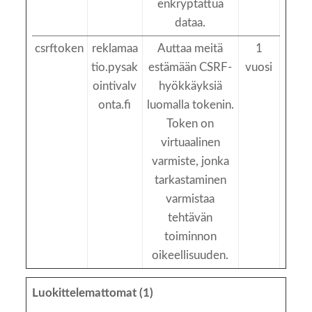
enkryptattua
dataa.
csrftoken
reklamaa
Auttaa meitä
1
tio.pysak
estämään CSRF-
vuosi
ointivalv
hyökkäyksiä
onta.fi
luomalla tokenin.
Token on
virtuaalinen
varmiste, jonka
tarkastaminen
varmistaa
tehtävän
toiminnon
oikeellisuuden.
Luokittelemattomat (1)