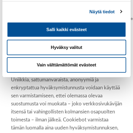
pystymme todentamaan myös luomamme
hyväksymistunnuksen, ”
Näytä tiedot
3Dh80w05hREDhmrLDYGohKkkmAJ4IeJ/tY005RQK+7
suostumuksen evästeiden käyttöön.
Salli kaikki evästeet
Tällä toimintamallilla varmistamme sen, että
Hyväksy valitut
verkkosivukävijän tiedot pysyvät täysin
anonyymeinä siihen asti, kunnes hänen
identiteettinsä paljastaminen on välttämätöntä
Vain välttämättömät evästeet
joko hänen itsensä, tai viranomaisten, toimesta.
Uniikkia, sattumanvaraista, anonyymiä ja
enkryptattua hyväksymistunnusta voidaan käyttää
sen varmistamiseen, ettei olemassa olevaa
suostumusta voi muokata – joko verkkosivukävijän
itsensä tai vahingollisten kolmansien osapuolten
toimesta – ilman jälkeä. Cookiebot varmistaa
tämän luomalla aina uuden hyväksymistunnuksen,