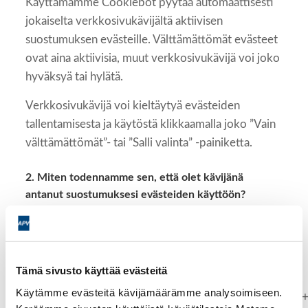
Käyttämämme Cookiebot pyytää automaattisesti
jokaiselta verkkosivukävijältä aktiivisen
suostumuksen evästeille. Välttämättömät evästeet
ovat aina aktiivisia, muut verkkosivukävijä voi joko
hyväksyä tai hylätä.
Verkkosivukävijä voi kieltäytyä evästeiden
tallentamisesta ja käytöstä klikkaamalla joko ”Vain
välttämättömät”- tai ”Salli valinta” -painiketta.
2. Miten todennamme sen, että olet kävijänä
antanut suostumuksesi evästeiden käyttöön?
Verkkosivukävijälle luodaan evästeiden
hylkäämisen/hyväksymisen jälkeen uniikki,
sattumanvarainen, anonyymi ja enkryptattu
Tämä sivusto käyttää evästeitä
hyväksymistunnus, esim.
Käytämme evästeitä kävijämäärämme analysoimiseen.
3Dh80w05hREDhmrLDYGohKkkmAJ4IeJ/tY005RQK+7