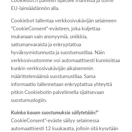
Cookiebot:n palvelin sijaitsee Irlannissa ja toimii
EU-lainsäädännön alla.
Cookiebot tallentaa verkkosivukävijän selaimeen
”CookieConsent”-evästeen, joka kuljettaa
mukanaan vain anonyymiä, uniikkia,
sattumanvaraista ja enkryptattua
hyväksymistunnusta ja suostumustilaa. Näin
verkkosivustomme voi automaattisesti kunnioittaa
kunkin verkkosivukävijän aikaisemmin
määrittelemäänsä suostumustilaa. Sama
informaatio tallennetaan enkryptattua yhteyttä
pitkin Cookiebotin palvelimella sijaitsevaan
suostumuslogiin.
Kuinka kauan suostumuksia säilytetään?
”
CookieConsent”-eväste säilyy selaimessa
automaattisesti 12 kuukautta, jolloin sitä kysytään